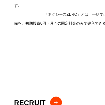
す
「ネクシーズZERO」とは、⼀括では購
備を、初期投資0円・⽉々の固定料⾦のみで導⼊でき
RECRUIT