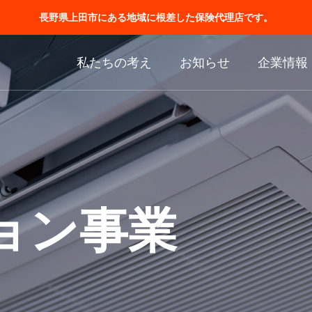
長野県上田市にある地域に根差した保険代理店です。
私たちの考え
お知らせ
企業情報
ョン事業
業務
ソリューショ
業
 OPERATIONS
SOLUTIONS BUSINESS