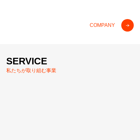
信頼される保険代理店を目指します
人間を尊重し、地域社会に貢献します
COMPANY
SERVICE
私たちが取り組む事業
保険業務
INSURANCE OPERATIONS