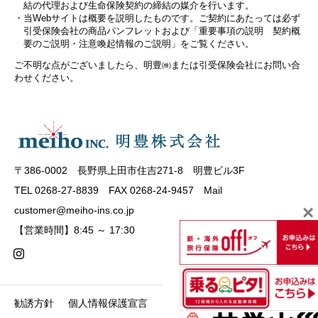
結の代理および生命保険契約の締結の媒介を行います。
当Webサイトは概要を説明したものです。ご契約にあたっては必ず
引受保険会社の商品パンフレットおよび「重要事項の説明 契約概
要のご説明・注意喚起情報のご説明」をご覧ください。
ご不明な点がございましたら、明豊㈱または引受保険会社にお問い合
わせください。
〒386-0002 長野県上田市住吉271-8 明豊ビル3F
TEL 0268-27-8839 FAX 0268-24-9457 Mail
×
customer@meiho-ins.co.jp
【営業時間】8:45 ～ 17:30
勧誘方針
個人情報保護宣言
FD宣言
推奨販売方針
情報セ